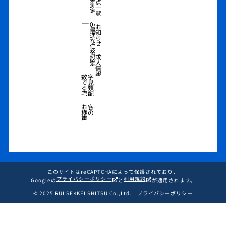
点
測
一
定
覧
―
04
お
最
知
適
ら
な
せ
価
格
求
設
人
定
情
報
数字
で見
る類
宅配
お客
様の
声
このサイトはreCAPTCHAによって保護されており、
プライバシーポリシー
利用規約
Googleの
と
が適用されます。
© 2025 RUI SEKKEI SHITSU Co.,Ltd.
プライバシーポリシー