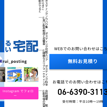
配だ
ポ
から
ス
でき
テ
るこ
ィ
と
ン
グ
―
ノ
01
ウ
高
ハ
い
ウ
配
集
布
制
度
ポ
と
ス
反
テ
響
ィ
率
ン
グ
WEBでのお問い合わせはこ
―
可
02
能
精
エ
緻
リ
な
ア
無料お見積り
rui_posting
エ
リ
ア
ポ
マ
ス
ー
テ
ケ
ィ
テ
ン
ィ
グ
お電話でのお問い合わせはこ
ン
料
グ
金
06-6390-311
―
Instagram でフォロ
03
会
配
社
ー
布
概
後
要
受付時間：平日10時～19時
の
効
拠
果