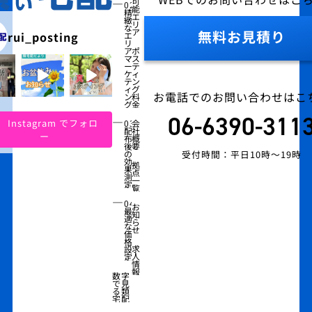
―
可
02
能
精
エ
緻
リ
な
ア
無料お見積り
rui_posting
エ
リ
ア
ポ
マ
ス
ー
テ
ケ
ィ
テ
ン
ィ
グ
お電話でのお問い合わせはこ
ン
料
グ
金
06-6390-311
―
Instagram でフォロ
03
会
配
社
ー
布
概
後
要
受付時間：平日10時～19時
の
効
拠
果
点
測
一
定
覧
―
04
お
最
知
適
ら
な
せ
価
格
求
設
人
定
情
報
数字
で見
る類
宅配