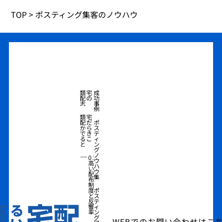
TOP
>
ポスティング集客のノウハウ
類宅
成
配の
功
志
事
例
類宅
配だ
ポ
から
ス
でき
テ
るこ
ィ
と
ン
グ
―
ノ
01
ウ
高
ハ
い
ウ
配
集
布
制
度
ポ
と
ス
反
テ
響
ィ
率
ン
グ
WEBでのお問い合わせはこ