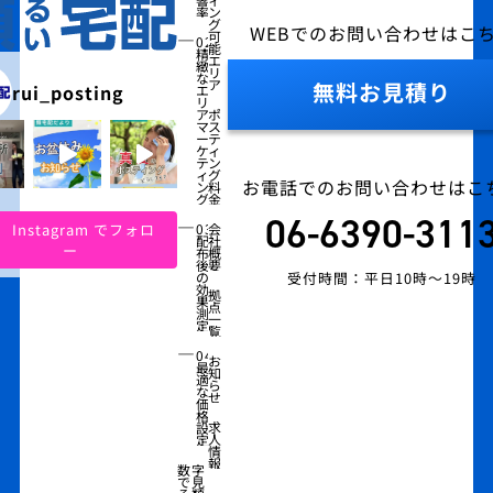
率
ン
グ
WEBでのお問い合わせはこ
―
可
02
能
精
エ
緻
リ
な
ア
無料お見積り
rui_posting
エ
リ
ア
ポ
マ
ス
ー
テ
ケ
ィ
テ
ン
ィ
グ
お電話でのお問い合わせはこ
ン
料
グ
金
06-6390-311
―
Instagram でフォロ
03
会
配
社
ー
布
概
後
要
受付時間：平日10時～19時
の
効
拠
果
点
測
一
定
覧
―
04
お
最
知
適
ら
な
せ
価
格
求
設
人
定
情
報
数字
で見