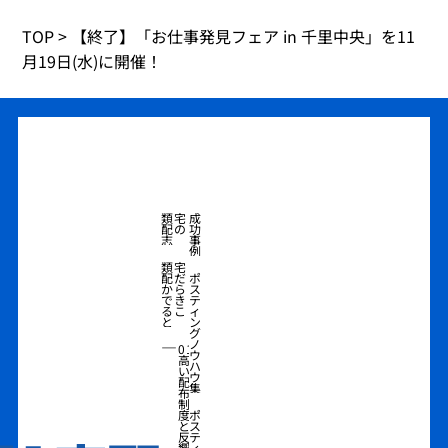
TOP
>
【終了】「お仕事発見フェア in 千里中央」を11
月19日(水)に開催！
類宅
成
配の
功
志
事
例
類宅
配だ
ポ
から
ス
でき
テ
るこ
ィ
と
ン
グ
―
ノ
01
ウ
高
ハ
い
ウ
配
集
布
制
度
ポ
と
ス
反
テ
響
ィ