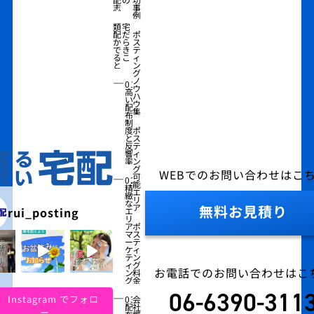
志
事
例
類宅
配だ
ポ
から
ス
でき
テ
るこ
ィ
と
ン
グ
―
ノ
01
ウ
高
ハ
い
ウ
配
集
布
制
度
ポ
と
ス
反
テ
響
ィ
率
ン
グ
WEBでのお問い合わせはこ
―
可
02
能
精
エ
緻
リ
な
ア
無料お見積り
rui_posting
エ
リ
ア
ポ
マ
ス
ー
テ
ケ
ィ
テ
ン
ィ
グ
お電話でのお問い合わせはこ
ン
料
グ
金
06-6390-311
―
Instagram でフォロ
03
会
配
社
ー