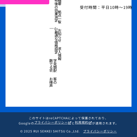
布
概
後
要
受付時間：平日10時～19時
の
効
拠
果
点
測
一
定
覧
―
04
お
最
知
適
ら
な
せ
価
格
求
設
人
定
情
報
数字
で見
る類
宅配
お客
様の
声
このサイトはreCAPTCHAによって保護されており、
プライバシーポリシー
利用規約
Googleの
と
が適用されます。
© 2025 RUI SEKKEI SHITSU Co.,Ltd.
プライバシーポリシー