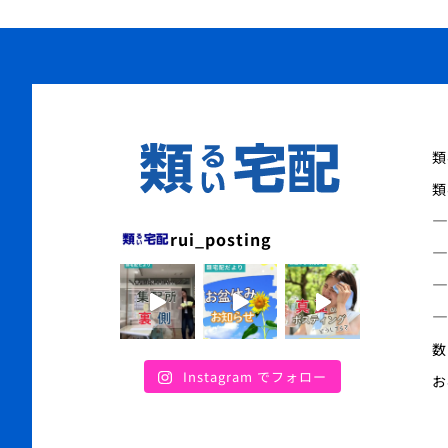
類
類
rui_posting
数
Instagram でフォロー
お