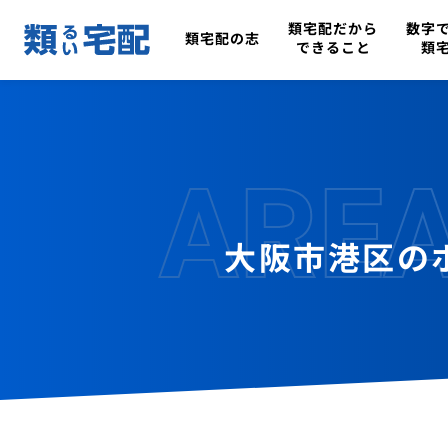
類宅配だから
数字
類宅配の志
できること
類
ARE
大阪市港区の