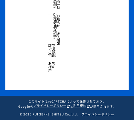
点
測
一
定
覧
―
04
お
最
知
適
ら
な
せ
価
格
求
設
人
定
情
報
数字
で見
る類
宅配
お客
様の
声
このサイトはreCAPTCHAによって保護されており、
プライバシーポリシー
利用規約
Googleの
と
が適用されます。
© 2025 RUI SEKKEI SHITSU Co.,Ltd.
プライバシーポリシー