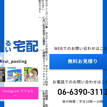
配だ
ポ
から
ス
でき
テ
るこ
ィ
と
ン
グ
―
ノ
01
ウ
高
ハ
い
ウ
配
集
布
制
度
ポ
と
ス
反
テ
響
ィ
率
ン
グ
WEBでのお問い合わせはこ
―
可
02
能
精
エ
緻
リ
な
ア
無料お見積り
rui_posting
エ
リ
ア
ポ
マ
ス
ー
テ
ケ
ィ
テ
ン
ィ
グ
お電話でのお問い合わせはこ
ン
料
グ
金
06-6390-311
―
Instagram でフォロ
03
会
配
社
ー
布
概
後
要
受付時間：平日10時～19時
の
効
拠
果